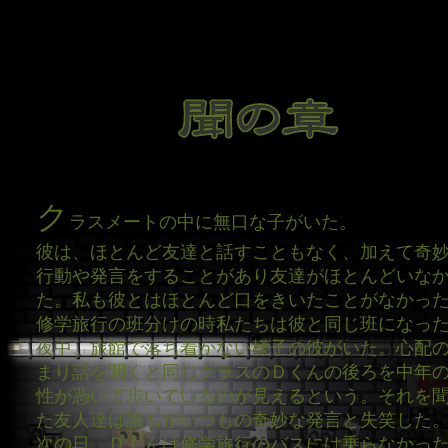
ク
ラスメートの中に無口な子がいた。
彼は、ほとんど友達と話すこともなく、加えて奇
行動や発言をすることがあり友達がほとんどいな
た。私も彼とはほとんど口をきいたことがなかっ
修学旅行の班分けの時私たちは彼と同じ班になっ
夜中、旅館で落ち着かない様子の彼がいた。心配
まり話を聞くと同じクラスのＤくんの後ろを中年
性が憑いて歩いているのが見えるという。それを
た友人達は誰もがいつもの奇妙な発言と失笑した
次の日、Ｄくんは修学旅行のバスには乗らなかっ