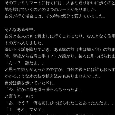
そのファミリマートに行くには、大きな通り沿いに歩くの
地を抜けていくのとの２つのルートがありました。
自分が行く場合には、その時の気分で変えていました。
そんなある夜中。
自分と友人のＫで買出しに行くことになり、なんとなく住
トの方へ入りました。
緩い下り坂を降りていき、ある家の前（実は知人宅）の前
時、背後から右肩に手（？）が懸かり、後ろに引っぱられ
「ん～？ 誰だよ。」
と思って振りかえったのですが、自分の後ろには誰もおら
かかるような木の枝や植え込みもありませんでした。
自分は前を歩いていたＫに、
「今、誰かに肩を引っ張られちゃったよ」
と言うと、Ｋは
「あ、そう？ 俺も前にひっばられたことあったんだよ。
「！ それ、マジ？」