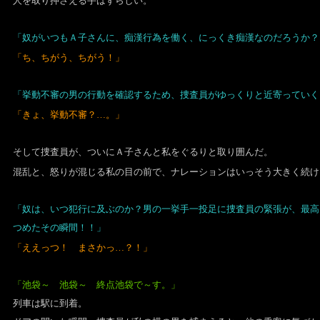
人を取り押さえる手はずらしい。
「奴がいつもＡ子さんに、痴漢行為を働く、にっくき痴漢なのだろうか？
「ち、ちがう、ちがう！」
「挙動不審の男の行動を確認するため、捜査員がゆっくりと近寄っていく
「きょ、挙動不審？…。」
そして捜査員が、ついにＡ子さんと私をぐるりと取り囲んだ。
混乱と、怒りが混じる私の目の前で、ナレーションはいっそう大きく続け
「奴は、いつ犯行に及ぶのか？
男の一挙手一投足に捜査員の緊張が、最高
つめたその瞬間！！」
「ええっつ！ まさかっ…？！」
「池袋～ 池袋～ 終点池袋で～す。」
列車は駅に到着。