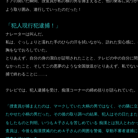
ドアの開いた瞬間、捜査員が私の横の男を捕まえると、他の乗客に気づか
よう取り囲み、連行していったのだった！
「犯人現行犯逮捕！」
ナレーターは叫んだ。
私は、ぐっしょりと濡れた手のひらの汗を拭いながら、訪れた安心感に、
胸をなでおろしていた。
とりあえず、自分の身の潔白が証明されたことと、テレビの中の自分に間
なかったこと、そしてこの悪夢のような全国放送がとりあえず、私でない
捕で終わることに……。
テレビでは、犯人逮捕を受け、痴漢コーナーの締め括りが語られていた。
「捜査員が捕まえたのは、マークしていた大柄の男ではなく、その隣に立
たやせた小柄の男だった。その後の取り調べの結果、犯人はその日たまた
をしたものと判明。いつもＡ子さんを苦しめている
痴漢とは別人とわか
査員は、今後も痴漢撲滅のためＡ子さんの周囲を警備、挙動不審者逮捕に