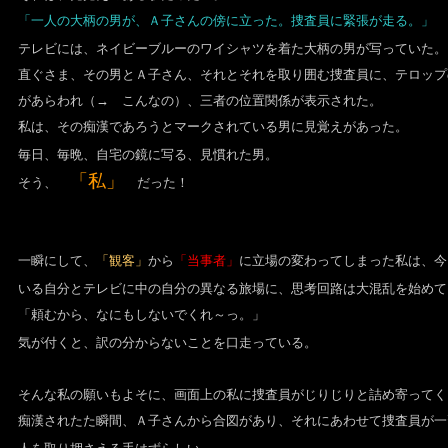
「一人の大柄の男が、Ａ子さんの傍に立った。捜査員に緊張が走る。」
テレビには、ネイビーブルーのワイシャツを着た大柄の男が写っていた。
直ぐさま、その男とＡ子さん、それとそれを取り囲む捜査員に、テロップ
があらわれ（→ こんなの）、三者の位置関係が表示された。
私は、その痴漢であろうとマークされている男に見覚えがあった。
毎日、毎晩、自宅の鏡に写る、見慣れた男。
「私」
そう、
だった！
一瞬にして、
「観客」
から
「当事者」
に立場の変わってしまった私は、今
いる自分とテレビに中の自分の異なる旅場に、思考回路は大混乱を始めて
「頼むから、なにもしないでくれ～っ。」
気が付くと、訳の分からないことを口走っている。
そんな私の願いもよそに、画面上の私に捜査員がじりじりと詰め寄ってく
痴漢されたた瞬間、Ａ子さんから合図があり、それにあわせて捜査員が一