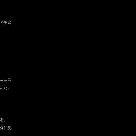
の矢印
ここに
いた。
る。
斉に犯