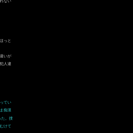
れない
ほっと
違いが
犯人逮
ってい
ま痴漢
った。捜
むけて