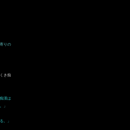
寄りの
くき痴
痴漢は
。
」
る。」