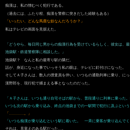
痴漢は、私の憎むべく犯行である。
（過去には、ふたり程、痴漢を警察に突きだした経験もある）
「いったい、どんな馬鹿な奴なんだろうか？」
私はテレビの画面を見据えた。
「どうやら、毎日同じ男からの痴漢行為を受けているらしく、彼女は、最
池袋駅・鉄道警察隊に相談した。」
池袋駅？ なんと私の最寄り駅の隣だ。
話が、身近になった事でいっそう私の眼は、テレビに釘付けになった。
そしてＡ子さんは、数人の捜査員を伴い、いつもの通勤列車に乗り、にっ
漢野郎を、現行犯で捕まえる事となったのだった。
「Ａ子さんは、いつも通り自宅そばの駅から、普段通りに列車に乗った。
いつも次の駅から乗り込み、終点の池袋までの一駅間で犯行に及ぶという
「…………。」
「いつも痴漢が乗り込むという駅に着いた。 一斉に乗客が乗り込んでく
それは、見覚えのある駅だった…。