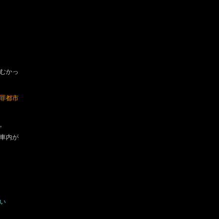
むかっ
罪都市
。
車内が
い