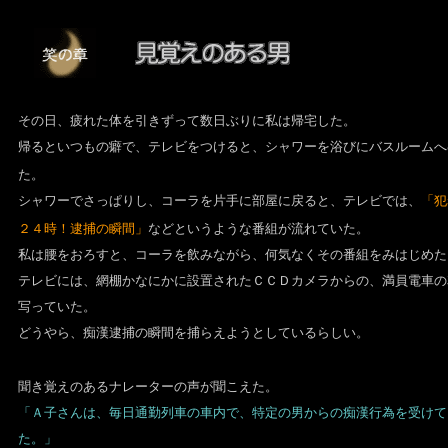
その日、疲れた体を引きずって数日ぶりに私は帰宅した。
帰るといつもの癖で、テレビをつけると、シャワーを浴びにバスルームへ
た。
シャワーでさっぱりし、コーラを片手に部屋に戻ると、テレビでは、
「犯
２４時！逮捕の瞬間」
などというような番組が流れていた。
私は腰をおろすと、コーラを飲みながら、何気なくその番組をみはじめた
テレビには、網棚かなにかに設置されたＣＣＤカメラからの、満員電車の
写っていた。
どうやら、痴漢逮捕の瞬間を捕らえようとしているらしい。
聞き覚えのあるナレーターの声が聞こえた。
「Ａ子さんは、毎日通勤列車の車内で、特定の男からの痴漢行為を受けて
た。」