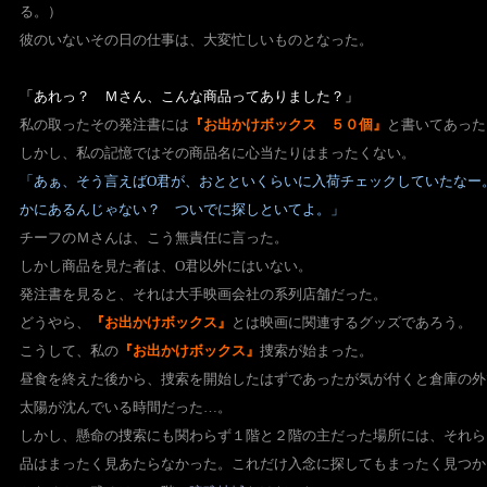
る。）
彼のいないその日の仕事は、大変忙しいものとなった。
「あれっ？ Ｍさん、こんな商品ってありました？」
私の取ったその発注書には
『お出かけボックス ５０個』
と書いてあった
しかし、私の記憶ではその商品名に心当たりはまったくない。
「あぁ、そう言えばO君が、おとといくらいに入荷チェックしていたなー
かにあるんじゃない？ ついでに探しといてよ。」
チーフのＭさんは、こう無責任に言った。
しかし商品を見た者は、O君以外にはいない。
発注書を見ると、それは大手映画会社の系列店舗だった。
どうやら、
『お出かけボックス』
とは映画に関連するグッズであろう。
こうして、私の
『お出かけボックス』
捜索が始まった。
昼食を終えた後から、捜索を開始したはずであったが
気が付くと倉庫の外
太陽が沈んでいる時間だった…。
しかし、懸命の捜索にも関わらず１階と２階の主だった場所には、
それら
品はまったく見あたらなかった。
これだけ入念に探してもまったく見つか