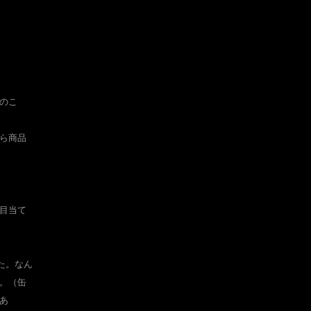
のこ
ら
商品
目当て
た。
なん
。
（缶
あ