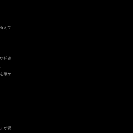
訴えて
や捕獲
。
を確か
」
が
愛