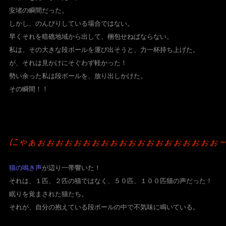
安堵の瞬間だった。
しかし、のんびりしている場合ではない。
早くそれを暗礁地域から出して、梱包せねばならない。
私は、その大きな段ボールを運び出そうと、
力一杯持ち上げた。
が、それは見かけにそぐわず軽かった！
勢い余った私は段ボールを、放り出しかけた。
その瞬間！！
にゃぁぉぉぉぉぉぉぉぉぉぉぉぉぉぉぉぉぉぉぉぉ
猫の鳴き声
が辺り一帯響いた！
それは、
１匹、２匹の猫ではなく、５０匹、１００匹猫の声
だった！
眠りを覚まされた猫たち。
それが、自分の抱えている段ボールの中で不気味に鳴いている。