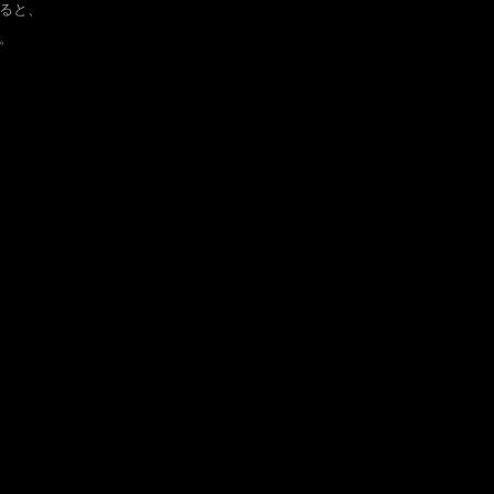
ると、
。