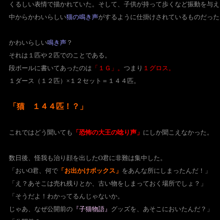
くるしい表情で描かれていた。
そして、子供が持って歩くなど振動を与え
中からかわいらしい
猫の鳴き声
がするように仕掛けされているものだった
かわいらしい
鳴き声
？
それは１匹や２匹でのことである。
段ボールに書いてあったのは
「１Ｇ」。
つまり
１グロス。
１ダース（１２匹）×１２セット＝１４４匹。
「猫 １４４匹！？」
これではどう聞いても
「恐怖の大王の唸り声」
にしか聞こえなかった。
数日後、怪我も治り顔を出したO君に非難は集中した。
「おいO君、何で
「お出かけボックス」
をあんな所にしまったんだ！」
「え？あそこは売れ残りとか、古い物をしまっておく場所でしょ？」
「そうだよ！わかってるんじゃないか。
じゃあ、なぜ公開前の
『子猫物語』
グッズを、あそこにおいたんだ？」