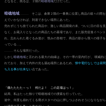
となると、残るは、２階の
暗礁地域
だけだった。
暗礁地域
……… そこは、倉庫２階の一番奥に位置し商品の箱々の間を
えていかなければ、到達できない場所にあった。
売れずにうち捨てられた商品や、激しい商品開発の末、
ついに日の目を見
なく、お蔵入りとなったの商品たちの墓場であり、
また販売促進イベント
れ、忘れられた着ぐるみ達が、
恨みの形相で、商品の影から我々の様子を
っている…。
………そんな場所だった。
、
しかし
暗礁地域
と言われる最大の由縁は、その一帯の室内灯が
壊滅的
れており、加えて内外の光も届ぬ場所にあるため、
懐中電灯なしでは昼間
ち入る事が出来ない
点であった。
「痛たたたた～っ！ 何だよ！ この足場はっ！」
結局、私はたった独りで暗礁地域での捜索を行っていた。
途中、何度も崩れてくる廃ポスターの山に押しつぶされそうに
なりながら