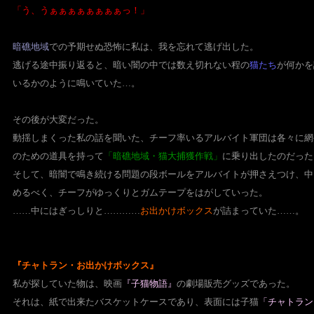
「う、うぁぁぁぁぁぁぁぁっ！」
暗礁地域
での予期せぬ恐怖に私は、我を忘れて逃げ出した。
逃げる途中振り返ると、暗い闇の中では数え切れない程の
猫たち
が
何かを
いるかのように鳴いていた…。
その後が大変だった。
動揺しまくった私の話を聞いた、チーフ率いるアルバイト軍団は
各々に網
のための道具を持って
「暗礁地域・猫大捕獲作戦」
に乗り出したのだった
そして、暗闇で鳴き続ける問題の段ボールをアルバイトが押さえつけ、
中
めるべく、チーフがゆっくりとガムテープをはがしていった。
……中にはぎっしりと…………
お出かけボックス
が詰まっていた……。
『チャトラン・お出かけボックス』
私が探していた物は、映画
『子猫物語』
の劇場販売グッズであった。
それは、
紙で出来たバスケットケース
であり、表面には子猫
「チャトラン