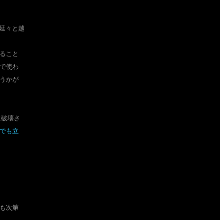
延々と越
ること
で使わ
うかが
に破壊さ
でも立
も次第