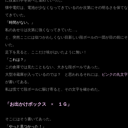
に捜査の手を奥へと進めていった。
懐中電灯は、電池が少なくなってきているのか次第に
その明るさを保てな
てきていた。
「時間がない。」
私のあせりは次第に強くなってきていた…。
と、突然ここには似つかわしくない目新しい段ボールの一団が
目の前にそ
いた。
足下を見ると、ここだけ埃がはいたように無い！
「これは？」
この倉庫では見たこともない、大きな段ボールであった。
大型冷蔵庫が入っているのでは？ と思われるそれには、
ピンクの丸文字
が書いてある。
私は慌てて段ボールに駆け寄ると、その文字を確かめた。
「お出かけボックス × １Ｇ」
そこにはそう書いてあった。
「やっと見つかった！」