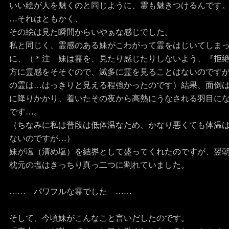
いい絵が人を魅くのと同じように、霊も魅きつけるんです
…それはともかく、
その絵は見た瞬間からいやぁな感じでした。
私と同じく、霊感のある妹がこわがって霊をはじいてしま
に、（＊注 妹は霊を、見たり感じたりしないよう、『拒
方に霊感をそそぐので、滅多に霊を見ることはないのです
の霊は…はっきりと見える程強かったのです）結果、面倒
に降りかかり、着いたその夜から高熱にうなされる羽目に
です…。
（ちなみに私は普段は低体温なため、かなり悪くても体温
ないのですが…）
妹が塩（清め塩）を結界として盛ってくれたのですが、翌
枕元の塩はきっちり真っ二つに割れていました。
…… パワフルな霊でした ……
そして、今頃妹がこんなこと言いだしたのです。