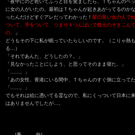
「夜中にのど乾いてふっと目を覚ましたら、Ｔちゃんのベ
に女の人がいたの。最初はＴちゃんが起きあがってるのか
ったんだけどすぐアレだってわかった！
髪の長い女の人で
ついて、手をついて、つまり４つんばいで枕元のぞきこん
の。
」
どうもその下に私が眠っていたらしいのです。（こりゃ熱
る…）
「それであんた、どうしたの？。」
「見なかったことにしよう、と思ってそのまま寝た。」
「……。」
「あの女性、香港にいる間中、Ｔちゃんのすぐ側に立って
「……。」
でもそれは絵に憑いてる霊なので、私にくっついて日本に
はありませんでしたが…。
[番 外]