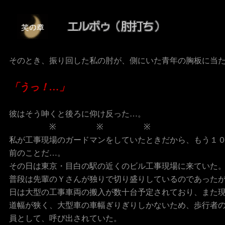
そのとき、振り回した私の肘が、側にいた青年の胸板に当
「うっ！…」
彼はそう呻くと後ろに仰け反った…。
※ ※ ※
私が工事現場のガードマンをしていたときだから、もう１
前のことだ…。
その日は東京・目白の駅の近くのビル工事現場に来ていた
普段は先輩のＹさんが独りで切り盛りしているのであった
日は大型の工事車両の搬入が数十台予定されており、また
道幅が狭く、大型車の車幅ぎりぎりしかないため、歩行者
員として、呼び出されていた。