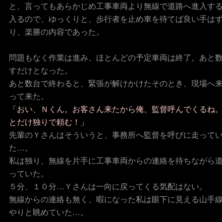
と、言ってもあらかじめ工事車両より無線で道路へ進入す
入るので、ゆっくりと、歩行者を止め車を待てば良い手は
り、楽勝の内容であった。
問題もなく作業は進み、ほとんどの予定車両は終了。あと
すだけとなった。
あと数台で終わると、緊張が解けかけたそのとき、現場へ
って来た。
「おい、Ｎくん。お客さん来たから俺、監督呼んでくるね
とだけ独りで頼む！」
先輩のＹさんはそういうと、事務所へ監督を呼びに走って
た…。
私は独り、無線を片手に工事車両からの連絡を待ちながら
っていた。
５分、１０分…Ｙさんは一向に戻ってくる気配はない。
無線からの連絡も無く、暇になった私は眼下に見える山手
やりと眺めていた…。