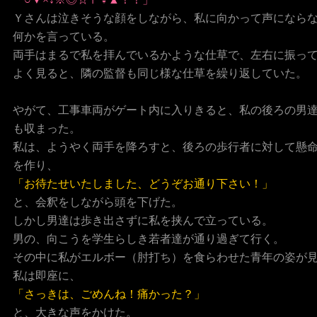
「○▼×↓※◎☆〒♀▲！！」
Ｙさんは泣きそうな顔をしながら、私に向かって声になら
何かを言っている。
両手はまるで私を拝んでいるかような仕草で、左右に振っ
よく見ると、隣の監督も同じ様な仕草を繰り返していた。
やがて、工事車両がゲート内に入りきると、私の後ろの男
も収まった。
私は、ようやく両手を降ろすと、後ろの歩行者に対して懸
を作り、
「お待たせいたしました、どうぞお通り下さい！」
と、会釈をしながら頭を下げた。
しかし男達は歩き出さずに私を挟んで立っている。
男の、向こうを学生らしき若者達が通り過ぎて行く。
その中に私がエルボー（肘打ち）を食らわせた青年の姿が
私は即座に、
「さっきは、ごめんね！痛かった？」
と、大きな声をかけた。